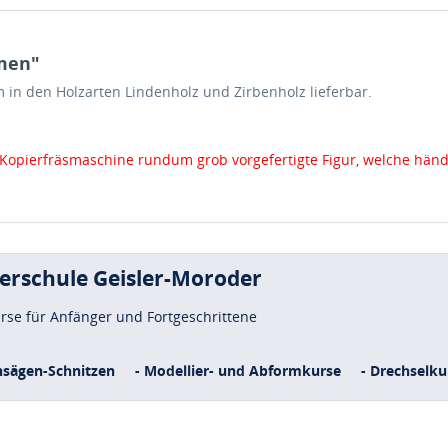
men"
m in den Holzarten Lindenholz und Zirbenholz lieferbar.
er Kopierfräsmaschine rundum grob vorgefertigte Figur, welche hä
uerschule Geisler-Moroder
urse für Anfänger und Fortgeschrittene
nsägen-Schnitzen
- Modellier- und Abformkurse
- Drechselku