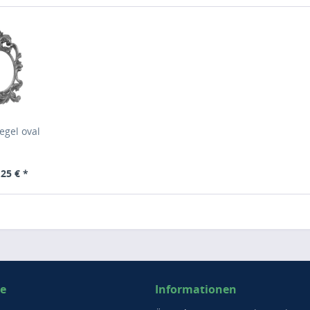
egel oval
25 € *
ce
Informationen