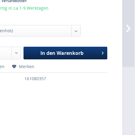
l. Versandkosten
tig in ca.1-9 Werktagen
:
In den
Warenkorb
hen
Merken
161080357