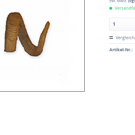
inkl. MwSt.
zzg
Versandfer
Vergleic
Artikel-Nr.: