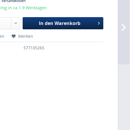
l. Versandkosten
tig in ca.1-9 Werktagen
In den
Warenkorb
hen
Merken
577105265