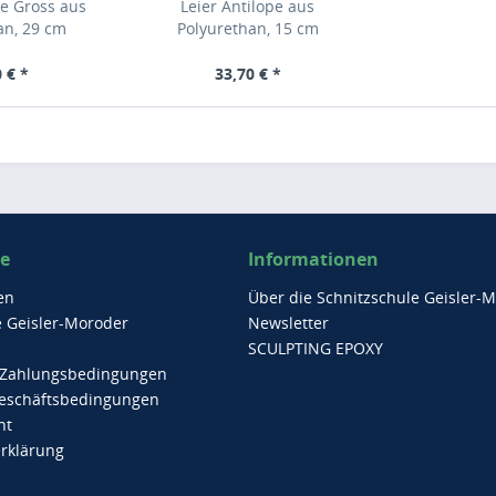
pe Gross aus
Leier Antilope aus
an, 29 cm
Polyurethan, 15 cm
 € *
33,70 € *
ce
Informationen
en
Über die Schnitzschule Geisler-
e Geisler-Moroder
Newsletter
SCULPTING EPOXY
 Zahlungsbedingungen
eschäftsbedingungen
ht
rklärung