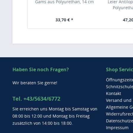
Gams aus Polyurethan, 14 cm
Leier Antilo
Polyureth
33,70 € *
47,20
Haben Sie noch Fragen?
Shop Servi
Öffnungszeit
Wir beraten Sie gerne!
Schnitzschul
Kontakt
Tel. +43/5634/6772
Versand und
Allgemeine G
Sie erreichen uns Montag bis Samstag von
Widerrufsrec
08:00 bis 12:00 und Montag bis Freitag
Datenschutze
zusätzlich von 14:00 bis 18:00.
Impressum