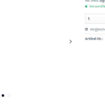
inkl. MwSt.
zzg
Versandfer
Vergleic
Artikel-Nr.: