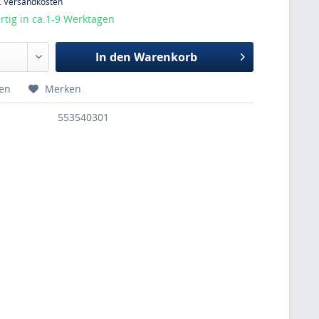
l. Versandkosten
tig in ca.1-9 Werktagen
In den
Warenkorb
hen
Merken
553540301