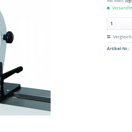
inkl. MwSt.
zzg
Versandfer
Vergleic
Artikel-Nr.: