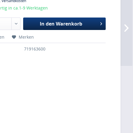
l. Versandkosten
tig in ca.1-9 Werktagen
In den
Warenkorb
hen
Merken
719163600