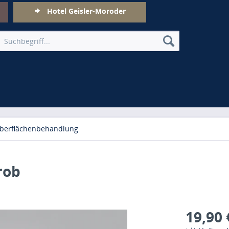
Hotel Geisler-Moroder
berflächenbehandlung
rob
19,90 