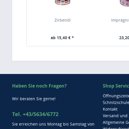
Zirbenöl
Imprägn
ab 15,40 € *
23,20
Haben Sie noch Fragen?
Shop Servi
Öffnungszeit
Wir beraten Sie gerne!
Schnitzschul
Kontakt
Tel. +43/5634/6772
Versand und
Allgemeine G
Sie erreichen uns Montag bis Samstag von
Widerrufsrec