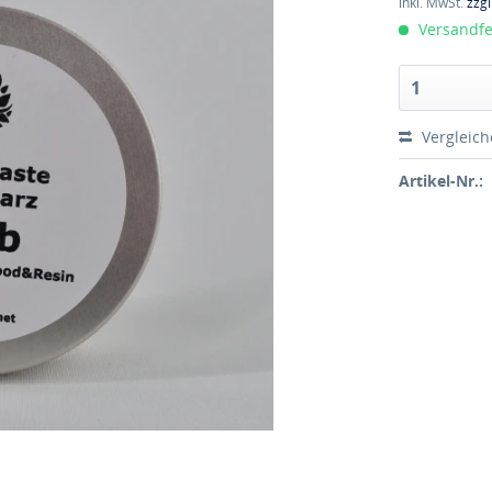
inkl. MwSt.
zzg
Versandfer
Vergleic
Artikel-Nr.: