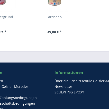
iergrund
Lärchenöl
 € *
39,80 € *
ce
Informationen
en
Über die Schnitzschule Geisler-
e Geisler-Moroder
Newsletter
SCULPTING EPOXY
 Zahlungsbedingungen
eschäftsbedingungen
ht