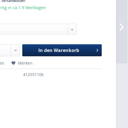
l. Versandkosten
tig in ca.1-9 Werktagen
:
In den
Warenkorb
hen
Merken
412551106